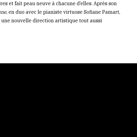
es et fait peau neuve à chacune d’elles. Après son
une
, en duo avec le pianiste virtuose Sofiane Pamart,
 une nouvelle direction artistique tout aussi