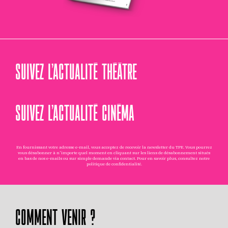
SUIVEZ L’ACTUALITÉ THÉÂTRE
SUIVEZ L’ACTUALITÉ CINÉMA
En fournissant votre adresse e-mail, vous acceptez de recevoir la newsletter du TPE. Vous pourrez
vous désabonner à n'importe quel moment en cliquant sur les liens de désabonnement situés
en bas de nos e-mails ou sur simple demande via
contact
. Pour en savoir plus, consultez notre
politique de confidentialité
.
COMMENT VENIR ?