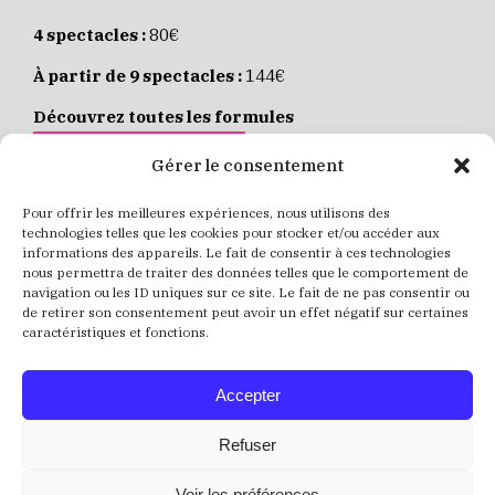
4 spectacles :
80€
À partir de 9 spectacles :
144€
Découvrez toutes les formules
JE M’ABONNE EN LIGNE
Gérer le consentement
Pour offrir les meilleures expériences, nous utilisons des
Places individuelles :
de 8 à 35€
technologies telles que les cookies pour stocker et/ou accéder aux
informations des appareils. Le fait de consentir à ces technologies
Achetez vos places
JE RÉSERVE MES PLACES
nous permettra de traiter des données telles que le comportement de
navigation ou les ID uniques sur ce site. Le fait de ne pas consentir ou
de retirer son consentement peut avoir un effet négatif sur certaines
caractéristiques et fonctions.
Accepter
Refuser
Voir les préférences