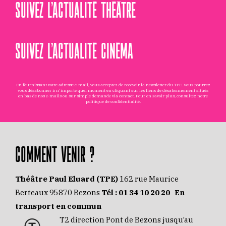
SUIVEZ L’ACTUALITÉ THÉÂTRE
SUIVEZ L’ACTUALITÉ CINÉMA
En fournissant votre adresse e-mail, vous acceptez de recevoir la newsletter du TPE. Vous pourrez
vous désabonner à n'importe quel moment en cliquant sur les liens de désabonnement situés
en bas de nos e-mails ou sur simple demande via
contact
. Pour en savoir plus, consultez notre
politique de confidentialité
.
COMMENT VENIR ?
Théâtre Paul Eluard (TPE)
162 rue Maurice
Berteaux 95870 Bezons
Tél :
01 34 10 20 20
En
transport en commun
T2 direction Pont de Bezons jusqu’au