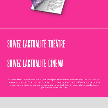
SUIVEZ L’ACTUALITÉ THÉÂTRE
SUIVEZ L’ACTUALITÉ CINÉMA
En fournissant votre adresse e-mail, vous acceptez de recevoir la newsletter du TPE. Vous pourrez
vous désabonner à n'importe quel moment en cliquant sur les liens de désabonnement situés
en bas de nos e-mails ou sur simple demande via
contact
. Pour en savoir plus, consultez notre
politique de confidentialité
.