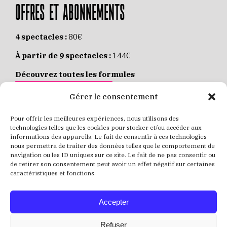
OFFRES ET ABONNEMENTS
4 spectacles :
80€
À partir de 9 spectacles :
144€
Découvrez toutes les formules
JE M’ABONNE EN LIGNE
Gérer le consentement
Pour offrir les meilleures expériences, nous utilisons des
Places individuelles :
de 8 à 35€
technologies telles que les cookies pour stocker et/ou accéder aux
informations des appareils. Le fait de consentir à ces technologies
Achetez vos places
JE RÉSERVE MES PLACES
nous permettra de traiter des données telles que le comportement de
navigation ou les ID uniques sur ce site. Le fait de ne pas consentir ou
de retirer son consentement peut avoir un effet négatif sur certaines
caractéristiques et fonctions.
Accepter
Refuser