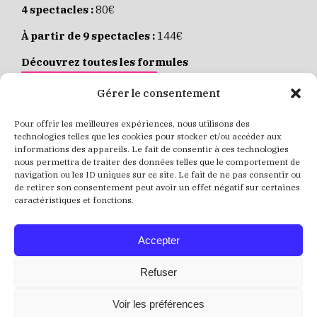
4 spectacles :
80€
À partir de 9 spectacles :
144€
Découvrez toutes les formules
JE M’ABONNE EN LIGNE
Gérer le consentement
Pour offrir les meilleures expériences, nous utilisons des
Places individuelles :
de 8 à 35€
technologies telles que les cookies pour stocker et/ou accéder aux
informations des appareils. Le fait de consentir à ces technologies
Achetez vos places
JE RÉSERVE MES PLACES
nous permettra de traiter des données telles que le comportement de
navigation ou les ID uniques sur ce site. Le fait de ne pas consentir ou
de retirer son consentement peut avoir un effet négatif sur certaines
caractéristiques et fonctions.
Accepter
Refuser
Voir les préférences