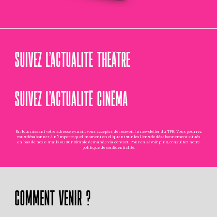
SUIVEZ L’ACTUALITÉ THÉÂTRE
SUIVEZ L’ACTUALITÉ CINÉMA
En fournissant votre adresse e-mail, vous acceptez de recevoir la newsletter du TPE. Vous pourrez
vous désabonner à n'importe quel moment en cliquant sur les liens de désabonnement situés
en bas de nos e-mails ou sur simple demande via
contact
. Pour en savoir plus, consultez notre
politique de confidentialité
.
COMMENT VENIR ?