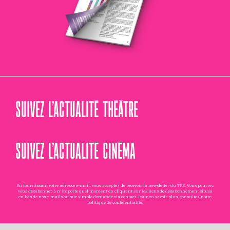
SUIVEZ L’ACTUALITÉ THÉÂTRE
SUIVEZ L’ACTUALITÉ CINÉMA
En fournissant votre adresse e-mail, vous acceptez de recevoir la newsletter du TPE. Vous pourrez
vous désabonner à n'importe quel moment en cliquant sur les liens de désabonnement situés
en bas de nos e-mails ou sur simple demande via
contact
. Pour en savoir plus, consultez notre
politique de confidentialité
.