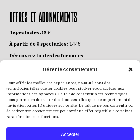
OFFRES ET ABONNEMENTS
4 spectacles :
80€
À partir de 9 spectacles :
144€
Découvrez toutes les formules
JE M’ABONNE EN LIGNE
Gérer le consentement
Pour offrir les meilleures expériences, nous utilisons des
Places individuelles :
de 8 à 35€
technologies telles que les cookies pour stocker et/ou accéder aux
informations des appareils. Le fait de consentir à ces technologies
Achetez vos places
JE RÉSERVE MES PLACES
nous permettra de traiter des données telles que le comportement de
navigation ou les ID uniques sur ce site. Le fait de ne pas consentir ou
de retirer son consentement peut avoir un effet négatif sur certaines
caractéristiques et fonctions.
Accepter