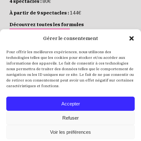
4 spectacles :
80€
À partir de 9 spectacles :
144€
Découvrez toutes les formules
JE M’ABONNE EN LIGNE
Gérer le consentement
Pour offrir les meilleures expériences, nous utilisons des
Places individuelles :
de 8 à 35€
technologies telles que les cookies pour stocker et/ou accéder aux
informations des appareils. Le fait de consentir à ces technologies
Achetez vos places
JE RÉSERVE MES PLACES
nous permettra de traiter des données telles que le comportement de
navigation ou les ID uniques sur ce site. Le fait de ne pas consentir ou
de retirer son consentement peut avoir un effet négatif sur certaines
caractéristiques et fonctions.
Accepter
Refuser
Voir les préférences