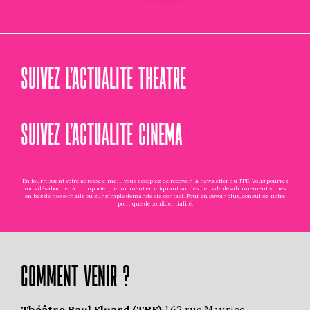
SUIVEZ L’ACTUALITÉ THÉÂTRE
SUIVEZ L’ACTUALITÉ CINÉMA
En fournissant votre adresse e-mail, vous acceptez de recevoir la newsletter du TPE. Vous pourrez
vous désabonner à n'importe quel moment en cliquant sur les liens de désabonnement situés
en bas de nos e-mails ou sur simple demande via
contact
. Pour en savoir plus, consultez notre
politique de confidentialité
.
COMMENT VENIR ?
Théâtre Paul Eluard (TPE)
162 rue Maurice