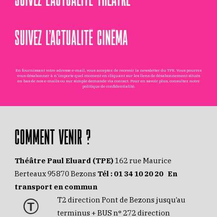
SUIVEZ L’ACTUALITÉ CINÉMA
En fournissant votre adresse e-mail, vous acceptez de recevoir la newsletter du TPE. Vous pourrez
vous désabonner à n'importe quel moment en cliquant sur les liens de désabonnement situés
en bas de nos e-mails ou sur simple demande via
contact
. Pour en savoir plus, consultez notre
politique de confidentialité
.
COMMENT VENIR ?
Théâtre Paul Eluard (TPE)
162 rue Maurice
Berteaux 95870 Bezons
Tél :
01 34 10 20 20
En
transport en commun
T2 direction Pont de Bezons jusqu’au
terminus + BUS n° 272 direction