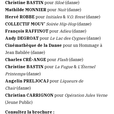
Christine BASTIN
pour
Siloé
(danse)
Mathilde MONNIER
pour
Nuit
(danse)
Hervé ROBBE
pour
Initiales
&
V.O. Brest
(danse)
COLLECTIF MOUV’
Soirée Hip-Hop
(danse)
François RAFFINOT
pour
Adieu
(danse)
Andy DEGROAT
pour
Le Lac des Cygnes
(danse)
Cinémathèque de la Danse
pour un Hommage à
Jean Babilée (danse)
Charles CRÉ-ANGE
pour
Flash
(danse)
Christine BASTIN
pour
La Fugue
&
L’Éternel
Printemps
(danse)
Angelin PRELJOCAJ
pour
Liqueurs de
Chair
(danse)
Christian CARRIGNON
pour
Opération Jules Verne
(Jeune Public)
Consultez la brochure :