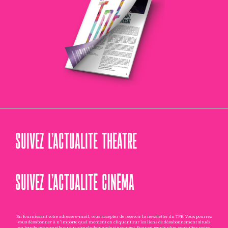
SUIVEZ L’ACTUALITÉ THÉÂTRE
SUIVEZ L’ACTUALITÉ CINÉMA
En fournissant votre adresse e-mail, vous acceptez de recevoir la newsletter du TPE. Vous pourrez
vous désabonner à n'importe quel moment en cliquant sur les liens de désabonnement situés
en bas de nos e-mails ou sur simple demande via
contact
. Pour en savoir plus, consultez notre