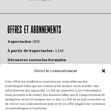
OFFRES ET ABONNEMENTS
4 spectacles :
80€
À partir de 9 spectacles :
144€
Découvrez toutes les formules
JE M’ABONNE EN LIGNE
Gérer le consentement
Pour offrir les meilleures expériences, nous utilisons des
Places individuelles :
de 8 à 35€
technologies telles que les cookies pour stocker et/ou accéder aux
informations des appareils. Le fait de consentir à ces technologies
Achetez vos places
JE RÉSERVE MES PLACES
nous permettra de traiter des données telles que le comportement de
navigation ou les ID uniques sur ce site. Le fait de ne pas consentir ou
de retirer son consentement peut avoir un effet négatif sur certaines
caractéristiques et fonctions.