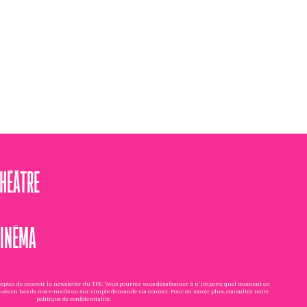
THÉÂTRE
CINÉMA
cceptez de recevoir la newsletter du TPE. Vous pourrez vous désabonner à n'importe quel moment en
tués en bas de nos e-mails ou sur simple demande via
contact
. Pour en savoir plus, consultez notre
politique de confidentialité
.