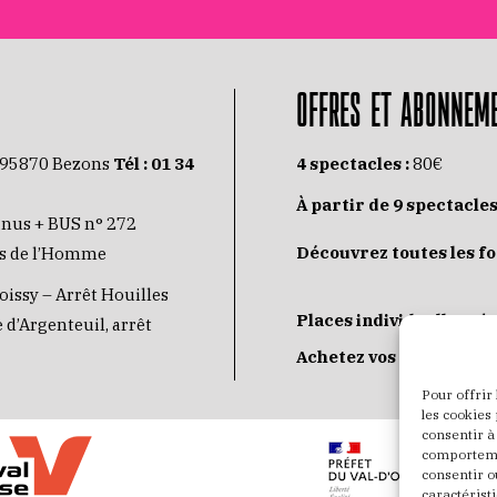
OFFRES ET ABONNEM
 95870 Bezons
Tél :
01 34
4 spectacles :
80€
À partir de 9 spectacles
inus + BUS n° 272
Découvrez toutes les f
its de l’Homme
oissy – Arrêt Houilles
Places individuelles :
de
 d’Argenteuil, arrêt
Achetez vos places
JE
Pour offrir
les cookies
consentir à
comportemen
consentir o
caractéristi