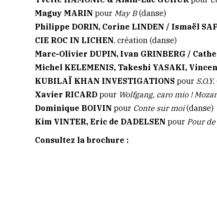
Maguy MARIN
pour
May B
(danse)
Philippe DORIN, Corine LINDEN / Ismaël 
CIE ROC IN LICHEN
, création
(danse)
Marc-Olivier DUPIN, Ivan GRINBERG / Cat
Michel KELEMENIS, Takeshi YASAKI, Vinc
KUBILAÏ KHAN INVESTIGATIONS
pour
S.O.Y.
Xavier RICARD
pour
Wolfgang, caro mio ! Moza
Dominique BOIVIN
pour
Conte sur moi
(danse)
Kim VINTER, Eric de DADELSEN
pour
Pour de
Consultez la brochure :