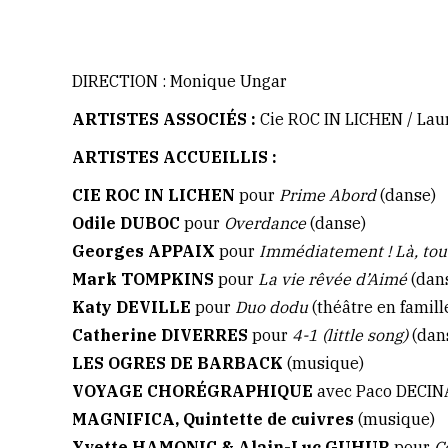
DIRECTION : Monique Ungar
ARTISTES ASSOCIÉS :
Cie ROC IN LICHEN / La
ARTISTES ACCUEILLIS :
CIE ROC IN LICHEN
pour
Prime Abord
(danse)
Odile DUBOC
pour
Overdance
(danse)
Georges APPAIX
pour
Immédiatement ! Là, tout
Mark TOMPKINS
pour
La vie rêvée d’Aimé
(dan
Katy DEVILLE
pour
Duo dodu
(théâtre en famill
Catherine DIVERRES
pour
4-1 (little song)
(dan
LES OGRES DE BARBACK
(musique)
VOYAGE CHORÉGRAPHIQUE
avec Paco DECINA
MAGNIFICA, Quintette de cuivres
(musique)
Yvette HAMONIC & Alain-Luc GUHUR
pour
C