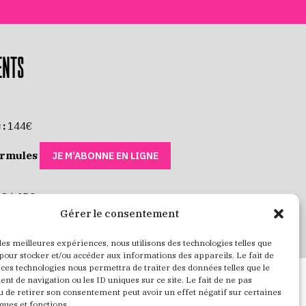
ENTS
 :
144€
ormules
JE M’ABONNE EN LIGNE
 8 à 35€
Gérer le consentement
 RÉSERVE MES PLACES
 les meilleures expériences, nous utilisons des technologies telles que
 pour stocker et/ou accéder aux informations des appareils. Le fait de
 ces technologies nous permettra de traiter des données telles que le
t de navigation ou les ID uniques sur ce site. Le fait de ne pas
u de retirer son consentement peut avoir un effet négatif sur certaines
ques et fonctions.