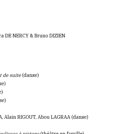
ura DE NERCY & Bruno DIZIEN
 de suite
(danse)
se)
e)
se)
, Alain RIGOUT, Abou LAGRAA (danse)
oulisses à pistons
(théâtre en famille)