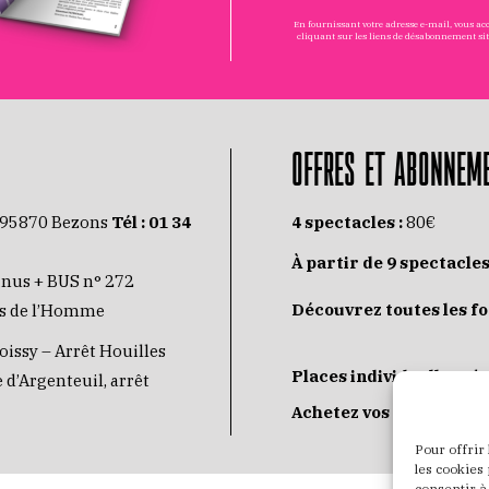
En fournissant votre adresse e-mail, vous a
cliquant sur les liens de désabonnement si
OFFRES ET ABONNEM
 95870 Bezons
Tél :
01 34
4 spectacles :
80€
À partir de 9 spectacles
inus + BUS n° 272
Découvrez toutes les f
its de l’Homme
oissy – Arrêt Houilles
Places individuelles :
de
 d’Argenteuil, arrêt
Achetez vos places
JE
Pour offrir
les cookies
consentir à