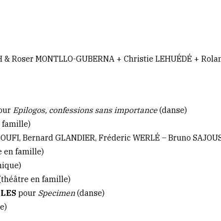
TH & Roser MONTLLO-GUBERNA + Christie LEHUÉDÉ + Rola
our
Epilogos, confessions sans importance
(danse)
 famille)
LOUFI, Bernard GLANDIER, Fréderic WERLÉ – Bruno SAJOU
 en famille)
hique)
(théâtre en famille)
YLES
pour
Specimen
(danse)
e)