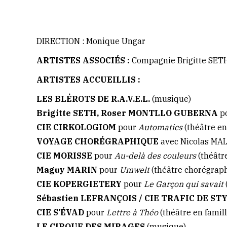
DIRECTION : Monique Ungar
ARTISTES ASSOCIÉS :
Compagnie Brigitte SE
ARTISTES ACCUEILLIS :
LES BLÉROTS DE R.A.V.E.L.
(musique)
Brigitte SETH, Roser MONTLLO GUBERNA
p
CIE CIRKOLOGIOM
pour
Automatics
(théâtre en
VOYAGE CHORÉGRAPHIQUE
avec Nicolas MA
CIE MORISSE
pour
Au-delà des couleurs
(théâtre
Maguy MARIN
pour
Umwelt
(théâtre chorégrap
CIE KOPERGIETERY
pour
Le Garçon qui savait
Sébastien LEFRANÇOIS / CIE TRAFIC DE ST
CIE S’ÉVAD
pour
Lettre à Théo
(théâtre en famill
LE CIRQUE DES MIRAGES
(musique)