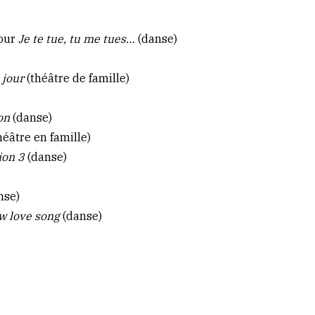
our
Je te tue, tu me tues…
(danse)
 jour
(théâtre de famille)
on
(danse)
héâtre en famille)
ion 3
(danse)
nse)
w love song
(danse)