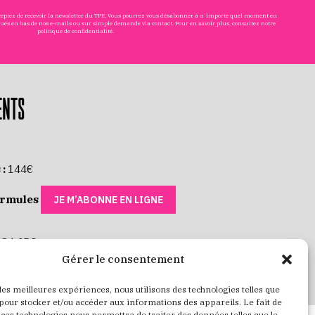
cceptez de recevoir la newsletter du TPE. Vous pourrez vous désabonner à n'importe quel moment en
tués en bas de nos e-mails ou sur simple demande via
contact
. Pour en savoir plus, consultez notre
politique de confidentialité
.
ENTS
 :
144€
ormules
JE M’ABONNE EN LIGNE
 8 à 35€
Gérer le consentement
 RÉSERVE MES PLACES
 les meilleures expériences, nous utilisons des technologies telles que
 pour stocker et/ou accéder aux informations des appareils. Le fait de
 ces technologies nous permettra de traiter des données telles que le