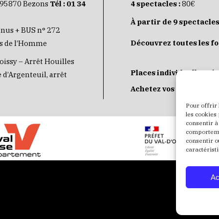
 95870 Bezons
Tél :
01 34
4 spectacles :
80€
À partir de 9 spectacles
inus + BUS n° 272
Découvrez toutes les f
its de l’Homme
oissy – Arrêt Houilles
Places individuelles :
de
 d’Argenteuil, arrêt
Achetez vos places
JE
Pour offrir
les cookies
consentir à
comportemen
consentir o
caractéristi
Ac