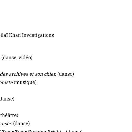
laï Khan Investigations
i
(danse, vidéo)
 des archives et son chien
(danse)
oniste
(musique)
(danse)
théâtre)
dansée
(danse)
 Tiger Tiger Burning Bright…
(danse)