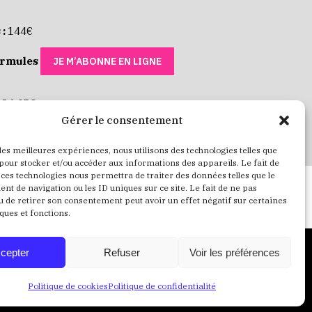
 :
144€
ormules
JE M’ABONNE EN LIGNE
 8 à 35€
Gérer le consentement
 RÉSERVE MES PLACES
 les meilleures expériences, nous utilisons des technologies telles que
 pour stocker et/ou accéder aux informations des appareils. Le fait de
 ces technologies nous permettra de traiter des données telles que le
t de navigation ou les ID uniques sur ce site. Le fait de ne pas
u de retirer son consentement peut avoir un effet négatif sur certaines
ques et fonctions.
cepter
Refuser
Voir les préférences
Crédits
Mentions Légales
Politique de confidentialité
Politique de cookies
Politique de confidentialité