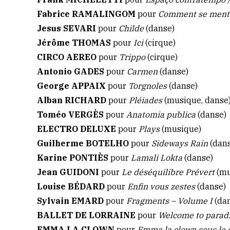
Fabrice RAMALINGOM
pour
Comment se men
Jesus SEVARI
pour
Childe
(danse)
Jérôme THOMAS
pour
Ici
(cirque)
CIRCO AEREO
pour
Trippo
(cirque)
Antonio GADES
pour
Carmen
(danse)
George APPAIX
pour
Torgnoles
(danse)
Alban RICHARD
pour
Pléiades
(musique, danse
Toméo VERGÈS
pour
Anatomia publica
(danse)
ELECTRO DELUXE
pour
Plays
(musique)
Guilherme BOTELHO
pour
Sideways Rain
(dan
Karine PONTIÈS
pour
Lamali Lokta
(danse)
Jean GUIDONI
pour
Le déséquilibre Prévert
(mu
Louise BÉDARD
pour
Enfin vous zestes
(danse)
Sylvain EMARD
pour
Fragments – Volume I
(da
BALLET DE LORRAINE
pour
Welcome to parad
EMMA LA CLOWN
pour
Emma la clown sous le