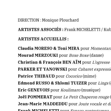
DIRECTION : Monique Plouchard
ARTISTES ASSOCIÉS :
Frank MICHELETTI / Kubi
ARTISTES ACCUEILLIS :
Claudia MORESO & Toni MIRA
pour
Momentar
Mourad MERZOUKI
pour
Boxe Boxe
(danse)
Christian & François BEN AÏM
pour
L’ogresse
PARKER ET YANOWSKI
pour
Cabaret expressi
Patrice THIBAUD
pour
Cocorico
(mime)
Edmond RUSSO & Shlomi TUIZER
pour
Lings
Eric GENEVOIS
pour
Koulimaro
(musique)
Joël POMMERAT
pour
Le Petit Chaperon rouge
(
Jean-Marie MADDEDDU
pour
Joute vocale et 
Frank MICHELETTI
pour
Espaço contratempo /