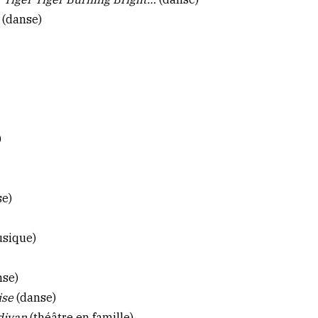
t
(danse)
)
se)
sique)
nse)
ise
(danse)
 divan
(théâtre en famille)