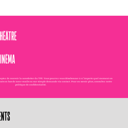
THÉÂTRE
CINÉMA
cceptez de recevoir la newsletter du TPE. Vous pourrez vous désabonner à n'importe quel moment en
tués en bas de nos e-mails ou sur simple demande via
contact
. Pour en savoir plus, consultez notre
politique de confidentialité
.
ENTS