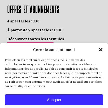
OFFRES ET ABONNEMENTS
4 spectacles :
80€
À partir de 9 spectacles :
144€
Découvrez toutes les formules
JE M’ABONNE EN LIGNE
Gérer le consentement
Pour offrir les meilleures expériences, nous utilisons des
Places individuelles :
de 8 à 35€
technologies telles que les cookies pour stocker et/ou accéder aux
informations des appareils. Le fait de consentir à ces technologies
Achetez vos places
JE RÉSERVE MES PLACES
nous permettra de traiter des données telles que le comportement de
navigation ou les ID uniques sur ce site. Le fait de ne pas consentir ou
de retirer son consentement peut avoir un effet négatif sur certaines
caractéristiques et fonctions.
Accepter