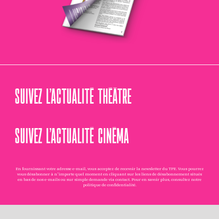
SUIVEZ L’ACTUALITÉ THÉÂTRE
SUIVEZ L’ACTUALITÉ CINÉMA
En fournissant votre adresse e-mail, vous acceptez de recevoir la newsletter du TPE. Vous pourrez
vous désabonner à n'importe quel moment en cliquant sur les liens de désabonnement situés
en bas de nos e-mails ou sur simple demande via
contact
. Pour en savoir plus, consultez notre
politique de confidentialité
.