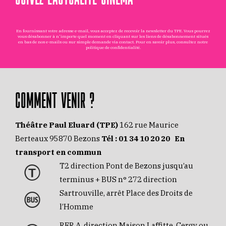
En fournissant votre adresse e-mail, vous acceptez de recevoir la newsletter du TPE. Vous pourrez
vous désabonner à n'importe quel moment en cliquant sur les liens de désabonnement situés
en bas de nos e-mails ou sur simple demande via
contact
. Pour en savoir plus, consultez notre
politique de confidentialité
.
COMMENT VENIR ?
Théâtre Paul Eluard (TPE)
162 rue Maurice
Berteaux 95870 Bezons
Tél :
01 34 10 20 20
En
transport en commun
T2 direction Pont de Bezons jusqu’au
terminus + BUS n° 272 direction
Sartrouville, arrêt Place des Droits de
l’Homme
RER A, direction Maison Laffitte, Cergy ou