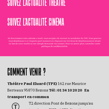
SUIVEZ L’ACTUALITÉ THÉÂTRE
SUIVEZ L’ACTUALITÉ CINÉMA
En fournissant votre adresse e-mail, vous acceptez de recevoir la newsletter du TPE. Vous pourrez
vous désabonner à n'importe quel moment en cliquant sur les liens de désabonnement situés
en bas de nos e-mails ou sur simple demande via
contact
. Pour en savoir plus, consultez notre
politique de confidentialité
.
COMMENT VENIR ?
Théâtre Paul Eluard (TPE)
162 rue Maurice
Berteaux 95870 Bezons
Tél :
01 34 10 20 20
En
transport en commun
T2 direction Pont de Bezons jusqu’au