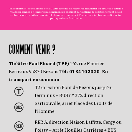
En fournissant votre adresse e-mail, vous acceptez de recevoir la newsletter du TPE. Vous pourrez
vous désabonner à n'importe quel moment en cliquant sur les liens de désabonnement situés
en bas de nos e-mails ou sur simple demande via
contact
. Pour en savoir plus, consultez notre
politique de confidentialité
.
COMMENT VENIR ?
Théâtre Paul Eluard (TPE)
162 rue Maurice
Berteaux 95870 Bezons
Tél :
01 34 10 20 20
En
transport en commun
T2 direction Pont de Bezons jusqu’au
terminus + BUS n° 272 direction
Sartrouville, arrêt Place des Droits de
l’Homme
RER A, direction Maison Laffitte, Cergy ou
Poissy – Arrêt Houilles Carrières + BUS