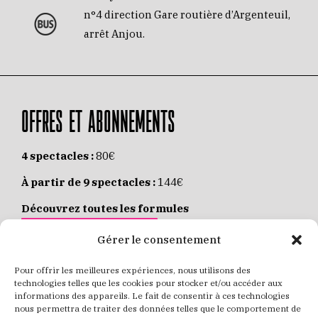
n°4 direction Gare routière d’Argenteuil,
arrêt Anjou.
OFFRES ET ABONNEMENTS
4 spectacles :
80€
À partir de 9 spectacles :
144€
Découvrez toutes les formules
JE M’ABONNE EN LIGNE
Gérer le consentement
Pour offrir les meilleures expériences, nous utilisons des
Places individuelles :
de 8 à 35€
technologies telles que les cookies pour stocker et/ou accéder aux
informations des appareils. Le fait de consentir à ces technologies
Achetez vos places
JE RÉSERVE MES PLACES
nous permettra de traiter des données telles que le comportement de