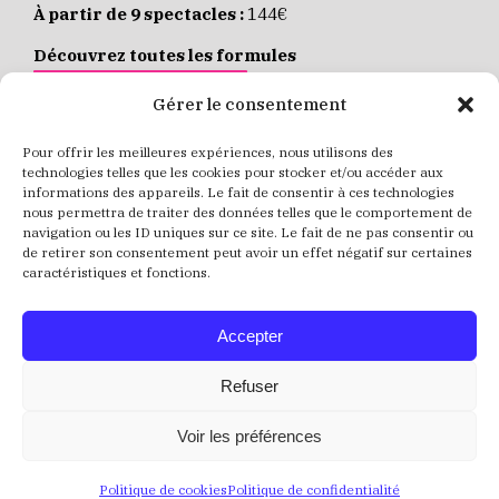
À partir de 9 spectacles :
144€
Découvrez toutes les formules
JE M’ABONNE EN LIGNE
Gérer le consentement
Pour offrir les meilleures expériences, nous utilisons des
Places individuelles :
de 8 à 35€
technologies telles que les cookies pour stocker et/ou accéder aux
informations des appareils. Le fait de consentir à ces technologies
Achetez vos places
JE RÉSERVE MES PLACES
nous permettra de traiter des données telles que le comportement de
navigation ou les ID uniques sur ce site. Le fait de ne pas consentir ou
de retirer son consentement peut avoir un effet négatif sur certaines
caractéristiques et fonctions.
Accepter
Refuser
Voir les préférences
Politique de cookies
Politique de confidentialité
Crédits
Mentions Légales
Politique de confidentialité