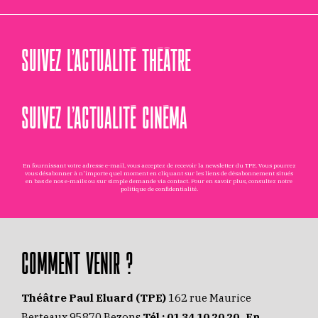
SUIVEZ L’ACTUALITÉ THÉÂTRE
SUIVEZ L’ACTUALITÉ CINÉMA
En fournissant votre adresse e-mail, vous acceptez de recevoir la newsletter du TPE. Vous pourrez
vous désabonner à n'importe quel moment en cliquant sur les liens de désabonnement situés
en bas de nos e-mails ou sur simple demande via
contact
. Pour en savoir plus, consultez notre
politique de confidentialité
.
COMMENT VENIR ?
Théâtre Paul Eluard (TPE)
162 rue Maurice
Berteaux 95870 Bezons
Tél :
01 34 10 20 20
En