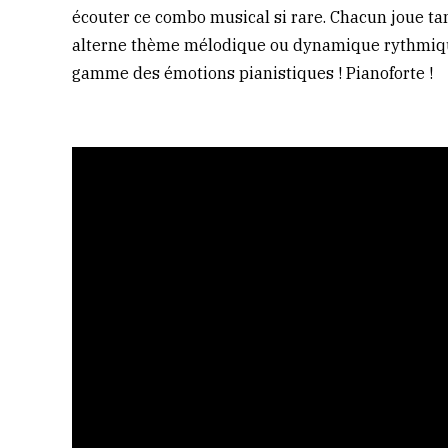
écouter ce combo musical si rare. Chacun joue tan
alterne thème mélodique ou dynamique rythmique.
gamme des émotions pianistiques ! Pianoforte !