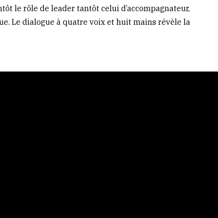
tôt le rôle de leader tantôt celui d’accompagnateur,
 Le dialogue à quatre voix et huit mains révèle la