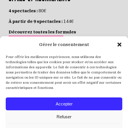
4 spectacles :
80€
À partir de 9 spectacles :
144€
Découvrez toutes les formules
JE M’ABONNE EN LIGNE
Gérer le consentement
Pour offrir les meilleures expériences, nous utilisons des
Places individuelles :
de 8 à 35€
technologies telles que les cookies pour stocker et/ou accéder aux
informations des appareils. Le fait de consentir à ces technologies
Achetez vos places
JE RÉSERVE MES PLACES
nous permettra de traiter des données telles que le comportement de
navigation ou les ID uniques sur ce site. Le fait de ne pas consentir ou
de retirer son consentement peut avoir un effet négatif sur certaines
caractéristiques et fonctions.
Accepter
Refuser