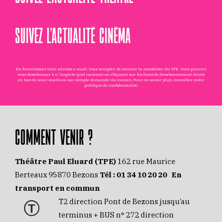
SUIVEZ L’ACTUALITÉ CINÉMA
En fournissant votre adresse e-mail, vous acceptez de recevoir la newsletter du TPE. Vous pourrez
vous désabonner à n'importe quel moment en cliquant sur les liens de désabonnement situés
en bas de nos e-mails ou sur simple demande via
contact
. Pour en savoir plus, consultez notre
politique de confidentialité
.
COMMENT VENIR ?
Théâtre Paul Eluard (TPE)
162 rue Maurice
Berteaux 95870 Bezons
Tél :
01 34 10 20 20
En
transport en commun
T2 direction Pont de Bezons jusqu’au
terminus + BUS n° 272 direction