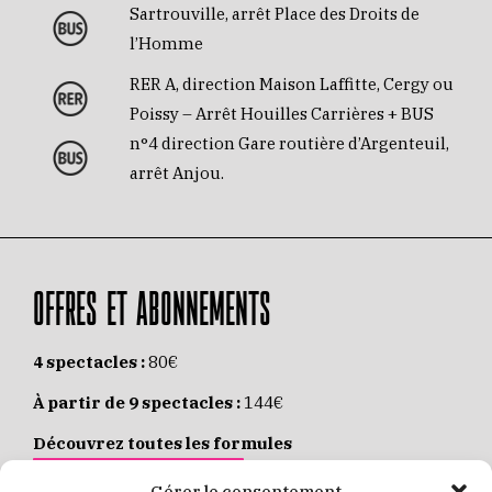
Sartrouville, arrêt Place des Droits de
l’Homme
RER A, direction Maison Laffitte, Cergy ou
Poissy – Arrêt Houilles Carrières + BUS
n°4 direction Gare routière d’Argenteuil,
arrêt Anjou.
OFFRES ET ABONNEMENTS
4 spectacles :
80€
À partir de 9 spectacles :
144€
Découvrez toutes les formules
JE M’ABONNE EN LIGNE
Gérer le consentement