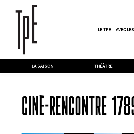
LE TPE
AVEC LE
LA SAISON
THÉÂTRE
CINÉ-RENCONTRE 178