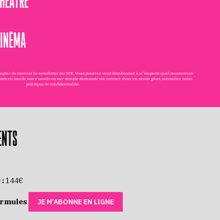
CINÉMA
cceptez de recevoir la newsletter du TPE. Vous pourrez vous désabonner à n'importe quel moment en
tués en bas de nos e-mails ou sur simple demande via
contact
. Pour en savoir plus, consultez notre
politique de confidentialité
.
ENTS
 :
144€
ormules
JE M’ABONNE EN LIGNE