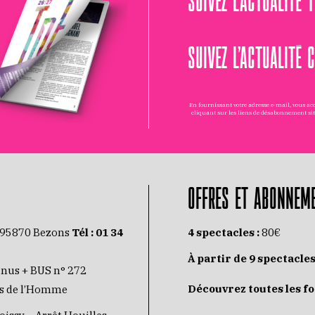
SUIVEZ L’ACTUALITÉ 
En fournissant votre adresse e-mail, vous a
cliquant sur les liens de désabonnement si
OFFRES ET ABONNEM
 95870 Bezons
Tél :
01 34
4 spectacles :
80€
À partir de 9 spectacles
inus + BUS n° 272
Découvrez toutes les f
its de l’Homme