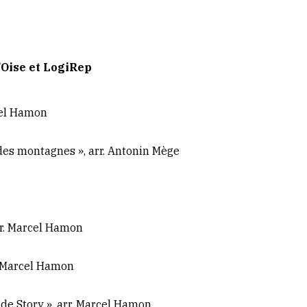
’Oise et LogiRep
cel Hamon
i des montagnes », arr. Antonin Mège
arr. Marcel Hamon
r. Marcel Hamon
ide Story », arr. Marcel Hamon