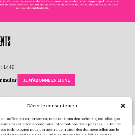
cceptez de recevoir la newsletter du TPE. Vous pourrez vous désabonner à n'importe quel moment en
tués en bas de nos e-mails ou sur simple demande via
contact
. Pour en savoir plus, consultez notre
politique de confidentialité
.
ENTS
 :
144€
ormules
JE M’ABONNE EN LIGNE
 8 à 35€
Gérer le consentement
 RÉSERVE MES PLACES
 les meilleures expériences, nous utilisons des technologies telles que
 pour stocker et/ou accéder aux informations des appareils. Le fait de
 ces technologies nous permettra de traiter des données telles que le
t de navigation ou les ID uniques sur ce site. Le fait de ne pas