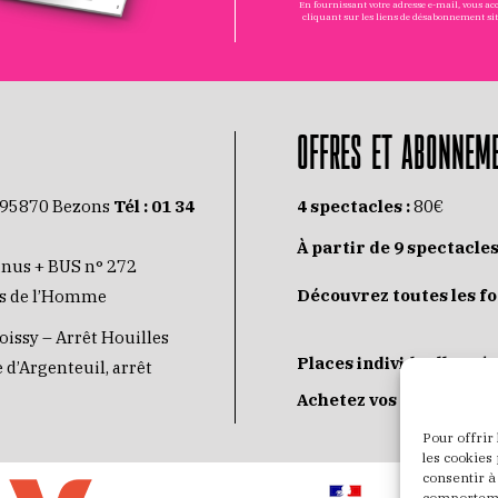
En fournissant votre adresse e-mail, vous a
cliquant sur les liens de désabonnement si
OFFRES ET ABONNEM
 95870 Bezons
Tél :
01 34
4 spectacles :
80€
À partir de 9 spectacles
inus + BUS n° 272
Découvrez toutes les f
its de l’Homme
oissy – Arrêt Houilles
Places individuelles :
de
 d’Argenteuil, arrêt
Achetez vos places
JE
Pour offrir
les cookies
consentir à
comportemen