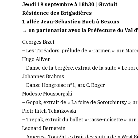
Jeudi 19 septembre à 18h30 | Gratuit
Résidence des Brigadières
1 allée Jean-Sébastien Bach à Bezons
→ en partenariat avec la Préfecture du Val d
Georges Bizet
– Les Toréadors, prélude de « Carmen », arr. Mar
Hugo Alfven
– Danse de la bergère, extrait de la suite « Le ro
Johannes Brahms
– Danse Hongroise n°1, arr. C. Roger
Modeste Moussorgski
– Gopak, extrait de « La foire de Sorotchintsy », 
Piotr Ilitch Tchaïkovski
– Trepak, extrait du ballet « Casse-noisette », ar
Leonard Bernstein
– America, Tonight, extrait des suites de « West S