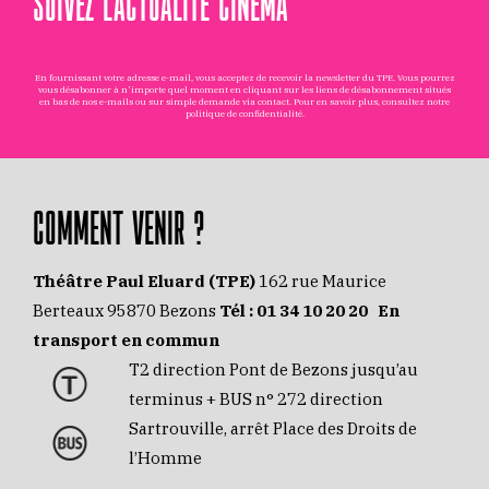
SUIVEZ L’ACTUALITÉ CINÉMA
En fournissant votre adresse e-mail, vous acceptez de recevoir la newsletter du TPE. Vous pourrez
vous désabonner à n'importe quel moment en cliquant sur les liens de désabonnement situés
en bas de nos e-mails ou sur simple demande via
contact
. Pour en savoir plus, consultez notre
politique de confidentialité
.
COMMENT VENIR ?
Théâtre Paul Eluard (TPE)
162 rue Maurice
Berteaux 95870 Bezons
Tél :
01 34 10 20 20
En
transport en commun
T2 direction Pont de Bezons jusqu’au
terminus + BUS n° 272 direction
Sartrouville, arrêt Place des Droits de
l’Homme