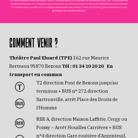
En fournissant votre adresse e-mail, vous acceptez de recevoir la newsletter du TPE. Vous pourrez
vous désabonner à n'importe quel moment en cliquant sur les liens de désabonnement situés
en bas de nos e-mails ou sur simple demande via
contact
. Pour en savoir plus, consultez notre
politique de confidentialité
.
COMMENT VENIR ?
Théâtre Paul Eluard (TPE)
162 rue Maurice
Berteaux 95870 Bezons
Tél :
01 34 10 20 20
En
transport en commun
T2 direction Pont de Bezons jusqu’au
terminus + BUS n° 272 direction
Sartrouville, arrêt Place des Droits de
l’Homme
RER A, direction Maison Laffitte, Cergy ou
Poissy – Arrêt Houilles Carrières + BUS
n°4 direction Gare routière d’Argenteuil,