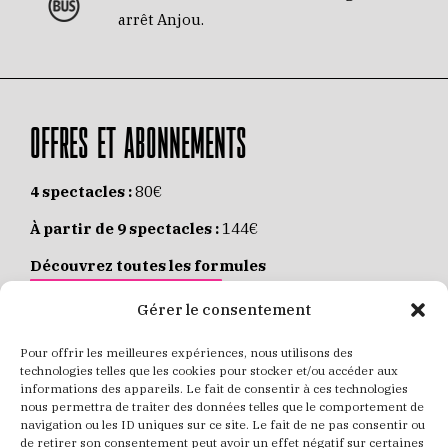
arrêt Anjou.
OFFRES ET ABONNEMENTS
4 spectacles :
80€
À partir de 9 spectacles :
144€
Découvrez toutes les formules
JE M’ABONNE EN LIGNE
Gérer le consentement
Pour offrir les meilleures expériences, nous utilisons des
Places individuelles :
de 8 à 35€
technologies telles que les cookies pour stocker et/ou accéder aux
informations des appareils. Le fait de consentir à ces technologies
Achetez vos places
JE RÉSERVE MES PLACES
nous permettra de traiter des données telles que le comportement de
navigation ou les ID uniques sur ce site. Le fait de ne pas consentir ou
de retirer son consentement peut avoir un effet négatif sur certaines