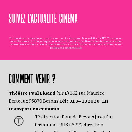
SUIVEZ L’ACTUALITÉ CINÉMA
En fournissant votre adresse e-mail, vous acceptez de recevoir la newsletter du TPE. Vous pourrez
vous désabonner à n'importe quel moment en cliquant sur les liens de désabonnement situés
en bas de nos e-mails ou sur simple demande via
contact
. Pour en savoir plus, consultez notre
politique de confidentialité
.
COMMENT VENIR ?
Théâtre Paul Eluard (TPE)
162 rue Maurice
Berteaux 95870 Bezons
Tél :
01 34 10 20 20
En
transport en commun
T2 direction Pont de Bezons jusqu’au
terminus + BUS n° 272 direction