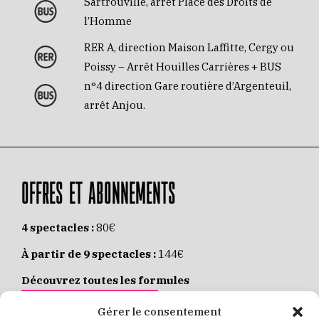
Sartrouville, arrêt Place des Droits de
l’Homme
RER A, direction Maison Laffitte, Cergy ou
Poissy – Arrêt Houilles Carrières + BUS
n°4 direction Gare routière d’Argenteuil,
arrêt Anjou.
OFFRES ET ABONNEMENTS
4 spectacles :
80€
À partir de 9 spectacles :
144€
Découvrez toutes les formules
JE M’ABONNE EN LIGNE
Gérer le consentement