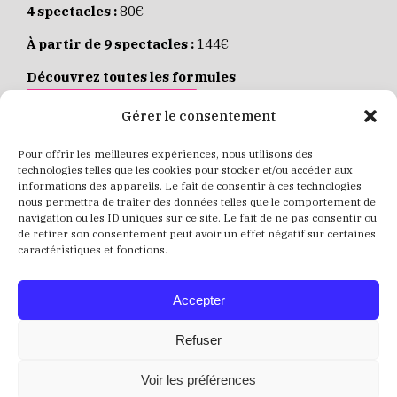
4 spectacles :
80€
À partir de 9 spectacles :
144€
Découvrez toutes les formules
JE M’ABONNE EN LIGNE
Gérer le consentement
Pour offrir les meilleures expériences, nous utilisons des
Places individuelles :
de 8 à 35€
technologies telles que les cookies pour stocker et/ou accéder aux
informations des appareils. Le fait de consentir à ces technologies
Achetez vos places
JE RÉSERVE MES PLACES
nous permettra de traiter des données telles que le comportement de
navigation ou les ID uniques sur ce site. Le fait de ne pas consentir ou
de retirer son consentement peut avoir un effet négatif sur certaines
caractéristiques et fonctions.
Accepter
Refuser
Voir les préférences