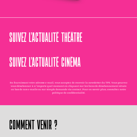
SUIVEZ L’ACTUALITÉ THÉÂTRE
SUIVEZ L’ACTUALITÉ CINÉMA
En fournissant votre adresse e-mail, vous acceptez de recevoir la newsletter du TPE. Vous pourrez
vous désabonner à n'importe quel moment en cliquant sur les liens de désabonnement situés
en bas de nos e-mails ou sur simple demande via
contact
. Pour en savoir plus, consultez notre
politique de confidentialité
.
COMMENT VENIR ?