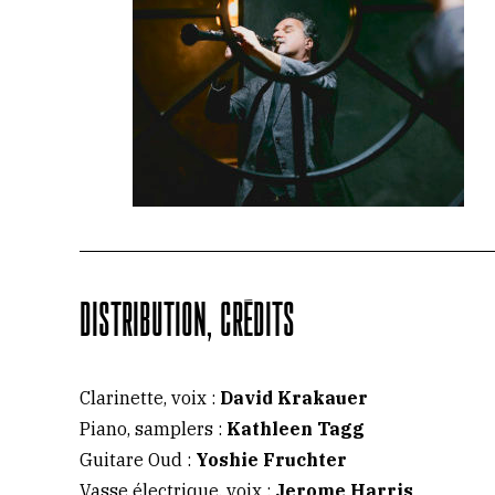
DISTRIBUTION, CRÉDITS
Clarinette, voix :
David Krakauer
Piano, samplers :
Kathleen Tagg
Guitare Oud :
Yoshie Fruchter
Vasse électrique, voix :
Jerome Harris