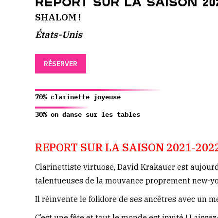
REPORT SUR LA SAISON 202
SHALOM !
États-Unis
RÉSERVER
70% clarinette joyeuse
30% on danse sur les tables
REPORT SUR LA SAISON 2021-202
Clarinettiste virtuose, David Krakauer est aujour
talentueuses de la mouvance proprement new-yor
Il réinvente le folklore de ses ancêtres avec un m
C’est une fête et tout le monde est invité ! Laiss