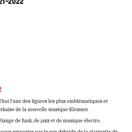
1-2022
2
d’hui l’une des figures les plus emblématiques et
kaise de la nouvelle musique Klezmer.
élange de funk, de jazz et de musique électro.
ez-vous emporter par le son débridé de la clarinette de