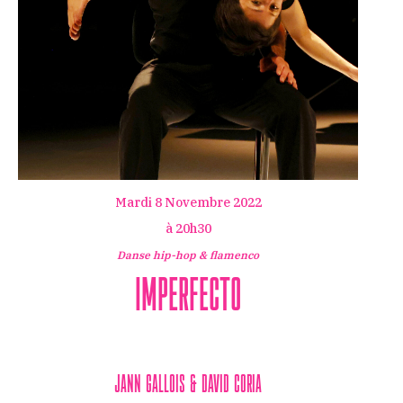
Mardi 8 Novembre 2022
à 20h30
Danse hip-hop & flamenco
Imperfecto
Jann Gallois & David Coria