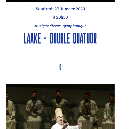
Vendredi 27 Janvier 2023
à 20h30
Musique électro-symphonique
Laake – Double Quatuor
O