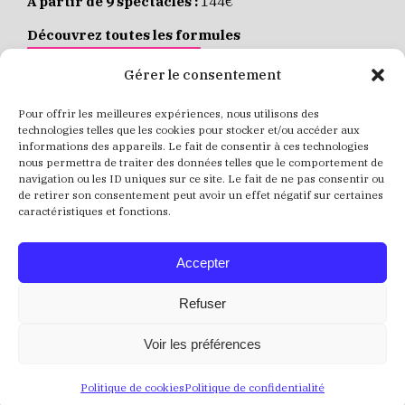
À partir de 9 spectacles :
144€
Découvrez toutes les formules
JE M’ABONNE EN LIGNE
Gérer le consentement
Pour offrir les meilleures expériences, nous utilisons des
Places individuelles :
de 8 à 35€
technologies telles que les cookies pour stocker et/ou accéder aux
informations des appareils. Le fait de consentir à ces technologies
Achetez vos places
JE RÉSERVE MES PLACES
nous permettra de traiter des données telles que le comportement de
navigation ou les ID uniques sur ce site. Le fait de ne pas consentir ou
de retirer son consentement peut avoir un effet négatif sur certaines
caractéristiques et fonctions.
Accepter
Refuser
Voir les préférences
Politique de cookies
Politique de confidentialité
Crédits
Mentions Légales
Politique de confidentialité