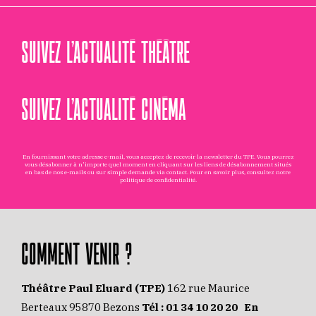
SUIVEZ L’ACTUALITÉ THÉÂTRE
SUIVEZ L’ACTUALITÉ CINÉMA
En fournissant votre adresse e-mail, vous acceptez de recevoir la newsletter du TPE. Vous pourrez
vous désabonner à n'importe quel moment en cliquant sur les liens de désabonnement situés
en bas de nos e-mails ou sur simple demande via
contact
. Pour en savoir plus, consultez notre
politique de confidentialité
.
COMMENT VENIR ?
Théâtre Paul Eluard (TPE)
162 rue Maurice
Berteaux 95870 Bezons
Tél :
01 34 10 20 20
En