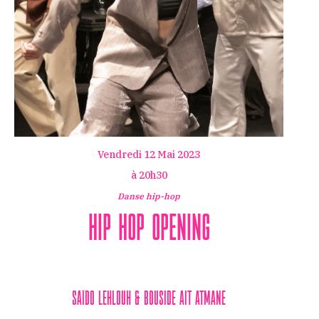
Vendredi 12 Mai 2023
à 20h30
Danse hip-hop
Hip Hop Opening
Saïdo Lehlouh & Bouside Ait Atmane