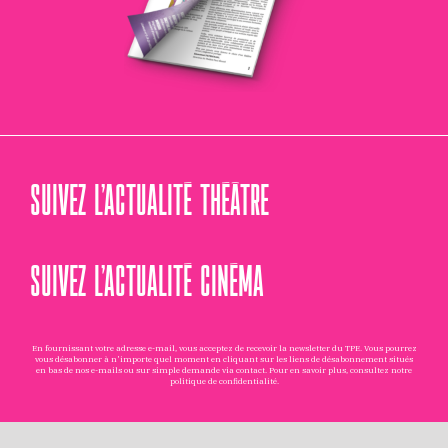
SUIVEZ L’ACTUALITÉ THÉÂTRE
SUIVEZ L’ACTUALITÉ CINÉMA
En fournissant votre adresse e-mail, vous acceptez de recevoir la newsletter du TPE. Vous pourrez
vous désabonner à n'importe quel moment en cliquant sur les liens de désabonnement situés
en bas de nos e-mails ou sur simple demande via
contact
. Pour en savoir plus, consultez notre
politique de confidentialité
.