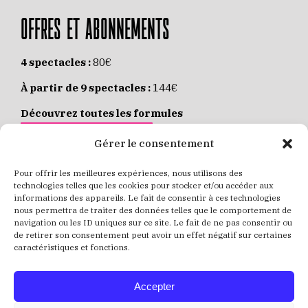
OFFRES ET ABONNEMENTS
4 spectacles :
80€
À partir de 9 spectacles :
144€
Découvrez toutes les formules
JE M’ABONNE EN LIGNE
Gérer le consentement
Pour offrir les meilleures expériences, nous utilisons des
Places individuelles :
de 8 à 35€
technologies telles que les cookies pour stocker et/ou accéder aux
informations des appareils. Le fait de consentir à ces technologies
Achetez vos places
JE RÉSERVE MES PLACES
nous permettra de traiter des données telles que le comportement de
navigation ou les ID uniques sur ce site. Le fait de ne pas consentir ou
de retirer son consentement peut avoir un effet négatif sur certaines
caractéristiques et fonctions.
Accepter