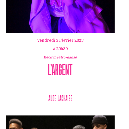
Vendredi 3 Février 2023
à 20h30
Récit théâtro-dansé
L’Argent
Aude Lachaise