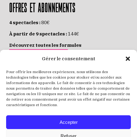
OFFRES ET ABONNEMENTS
4 spectacles :
80€
À partir de 9 spectacles :
144€
Découvrez toutes les formules
JE M’ABONNE EN LIGNE
Gérer le consentement
Pour offrir les meilleures expériences, nous utilisons des
Places individuelles :
de 8 à 35€
technologies telles que les cookies pour stocker et/ou accéder aux
informations des appareils. Le fait de consentir à ces technologies
Achetez vos places
JE RÉSERVE MES PLACES
nous permettra de traiter des données telles que le comportement de
navigation ou les ID uniques sur ce site. Le fait de ne pas consentir ou
de retirer son consentement peut avoir un effet négatif sur certaines
caractéristiques et fonctions.
Accepter
Refuser