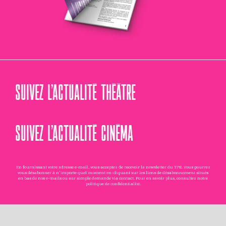
SUIVEZ L’ACTUALITÉ THÉÂTRE
SUIVEZ L’ACTUALITÉ CINÉMA
En fournissant votre adresse e-mail, vous acceptez de recevoir la newsletter du TPE. Vous pourrez
vous désabonner à n'importe quel moment en cliquant sur les liens de désabonnement situés
en bas de nos e-mails ou sur simple demande via
contact
. Pour en savoir plus, consultez notre
politique de confidentialité
.