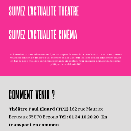
SUIVEZ L’ACTUALITÉ THÉÂTRE
SUIVEZ L’ACTUALITÉ CINÉMA
En fournissant votre adresse e-mail, vous acceptez de recevoir la newsletter du TPE. Vous pourrez
vous désabonner à n'importe quel moment en cliquant sur les liens de désabonnement situés
en bas de nos e-mails ou sur simple demande via
contact
. Pour en savoir plus, consultez notre
politique de confidentialité
.
COMMENT VENIR ?
Théâtre Paul Eluard (TPE)
162 rue Maurice
Berteaux 95870 Bezons
Tél :
01 34 10 20 20
En
transport en commun