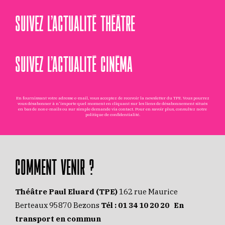
SUIVEZ L’ACTUALITÉ THÉÂTRE
SUIVEZ L’ACTUALITÉ CINÉMA
En fournissant votre adresse e-mail, vous acceptez de recevoir la newsletter du TPE. Vous pourrez
vous désabonner à n'importe quel moment en cliquant sur les liens de désabonnement situés
en bas de nos e-mails ou sur simple demande via
contact
. Pour en savoir plus, consultez notre
politique de confidentialité
.
COMMENT VENIR ?
Théâtre Paul Eluard (TPE)
162 rue Maurice
Berteaux 95870 Bezons
Tél :
01 34 10 20 20
En
transport en commun