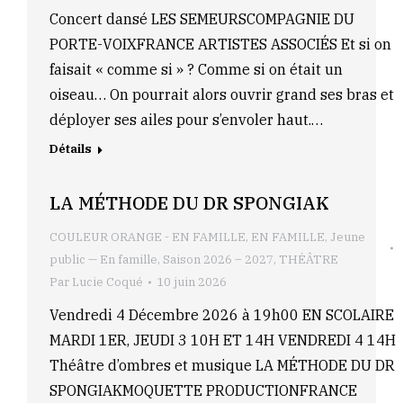
Concert dansé LES SEMEURSCOMPAGNIE DU
PORTE-VOIXFRANCE ARTISTES ASSOCIÉS Et si on
faisait « comme si » ? Comme si on était un
oiseau… On pourrait alors ouvrir grand ses bras et
déployer ses ailes pour s’envoler haut.…
Détails
LA MÉTHODE DU DR SPONGIAK
COULEUR ORANGE - EN FAMILLE
,
EN FAMILLE
,
Jeune
public — En famille
,
Saison 2026 – 2027
,
THÉÂTRE
Par
Lucie Coqué
10 juin 2026
Vendredi 4 Décembre 2026 à 19h00 EN SCOLAIRE
MARDI 1ER, JEUDI 3 10H ET 14H VENDREDI 4 14H
Théâtre d’ombres et musique LA MÉTHODE DU DR
SPONGIAKMOQUETTE PRODUCTIONFRANCE