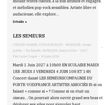
mêlant textes ciselés, à la fois intimes et engagés,
et mélodies pop-rock sensibles. Artiste libre et
audacieuse, elle explore…
Détails
LES SEMEURS
CIRQUE-DANSE
,
COULEUR BLEU - MUSIQUE
,
Jeune
public — En famille
,
MUSIQUE
,
Saison 2026 – 2027
Par
Lucie Coqué
10 juin 2026
Mardi 1 Juin 2027 à 10h00 EN SCOLAIRE MARDI
1ER JEUDI 3 VENDREDI 4 JUIN 10H ET 14H
Concert dansé LES SEMEURSCOMPAGNIE DU
PORTE-VOIXFRANCE ARTISTES ASSOCIÉS Et si on
faisait « comme si » ? Comme si on était un
oiseau… On pourrait alors ouvrir grand ses bras et
déployer ses ailes pour s’envoler haut.…