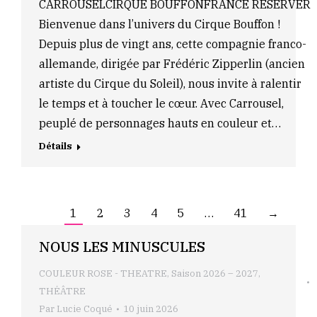
CARROUSELCIRQUE BOUFFONFRANCE RÉSERVER
Bienvenue dans l’univers du Cirque Bouffon !
Depuis plus de vingt ans, cette compagnie franco-
allemande, dirigée par Frédéric Zipperlin (ancien
artiste du Cirque du Soleil), nous invite à ralentir
le temps et à toucher le cœur. Avec Carrousel,
peuplé de personnages hauts en couleur et…
Détails
1
2
3
4
5
…
41
→
NOUS LES MINUSCULES
COULEUR ROSE - THEATRE
,
Saison 2026 – 2027
,
THÉÂTRE
Par
Lucie Coqué
10 juin 2026