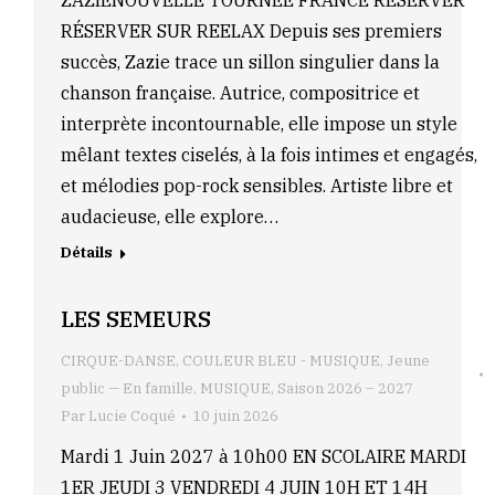
ZAZIENOUVELLE TOURNÉE FRANCE RÉSERVER
RÉSERVER SUR REELAX Depuis ses premiers
succès, Zazie trace un sillon singulier dans la
chanson française. Autrice, compositrice et
interprète incontournable, elle impose un style
mêlant textes ciselés, à la fois intimes et engagés,
et mélodies pop-rock sensibles. Artiste libre et
audacieuse, elle explore…
Détails
LES SEMEURS
CIRQUE-DANSE
,
COULEUR BLEU - MUSIQUE
,
Jeune
public — En famille
,
MUSIQUE
,
Saison 2026 – 2027
Par
Lucie Coqué
10 juin 2026
Mardi 1 Juin 2027 à 10h00 EN SCOLAIRE MARDI
1ER JEUDI 3 VENDREDI 4 JUIN 10H ET 14H