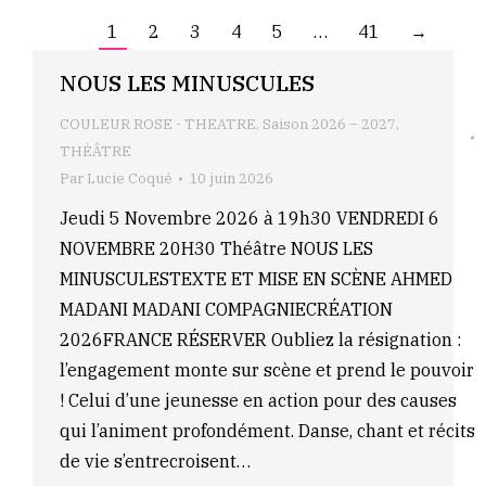
1
2
3
4
5
…
41
→
NOUS LES MINUSCULES
COULEUR ROSE - THEATRE
,
Saison 2026 – 2027
,
THÉÂTRE
Par
Lucie Coqué
10 juin 2026
Jeudi 5 Novembre 2026 à 19h30 VENDREDI 6
NOVEMBRE 20H30 Théâtre NOUS LES
MINUSCULESTEXTE ET MISE EN SCÈNE AHMED
MADANI MADANI COMPAGNIECRÉATION
2026FRANCE RÉSERVER Oubliez la résignation :
l’engagement monte sur scène et prend le pouvoir
! Celui d’une jeunesse en action pour des causes
qui l’animent profondément. Danse, chant et récits
de vie s’entrecroisent…