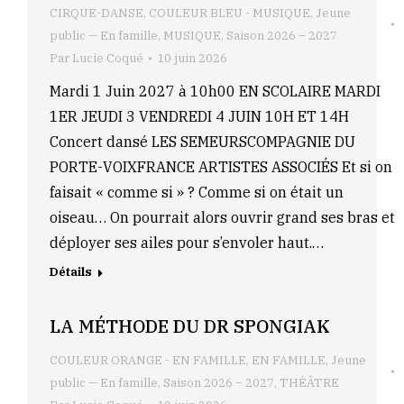
CIRQUE-DANSE
,
COULEUR BLEU - MUSIQUE
,
Jeune
public — En famille
,
MUSIQUE
,
Saison 2026 – 2027
Par
Lucie Coqué
10 juin 2026
Mardi 1 Juin 2027 à 10h00 EN SCOLAIRE MARDI
1ER JEUDI 3 VENDREDI 4 JUIN 10H ET 14H
Concert dansé LES SEMEURSCOMPAGNIE DU
PORTE-VOIXFRANCE ARTISTES ASSOCIÉS Et si on
faisait « comme si » ? Comme si on était un
oiseau… On pourrait alors ouvrir grand ses bras et
déployer ses ailes pour s’envoler haut.…
Détails
LA MÉTHODE DU DR SPONGIAK
COULEUR ORANGE - EN FAMILLE
,
EN FAMILLE
,
Jeune
public — En famille
,
Saison 2026 – 2027
,
THÉÂTRE