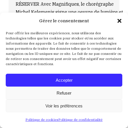
RÉSERVER Avec Magnifiques, le chorégraphe
Michel Kelemenis signe une oeuvre de lumière et
de fête, un hymne vibrant à la vie et à la danse.
Gérer le consentement
D’une grande élégance, les neuf interprètes se
Pour offrir les meilleures expériences, nous utilisons des
déploient d’abord dans la grâce des mouvements
technologies telles que les cookies pour stocker et/ou accéder aux
informations des appareils. Le fait de consentir à ces technologies
classiques, au son du Magnificat de Jean-
nous permettra de traiter des données telles que le comportement de
Sébastien…
navigation ou les ID uniques sur ce site. Le fait de ne pas consentir ou
de retirer son consentement peut avoir un effet négatif sur certaines
Détails
caractéristiques et fonctions.
PAUL DE SAINT SERNIN
Accepter
COULEUR ROSE - THEATRE
,
HUMOUR
,
Saison 2026 –
Refuser
2027
Par
Lucie Coqué
10 juin 2026
Voir les préférences
Samedi 24 Avril 2027 à 20h30 Humour PAUL DE
Politique de cookies
Politique de confidentialité
SAINT SERNINPAUL DE SAINT SERNINFRANCE