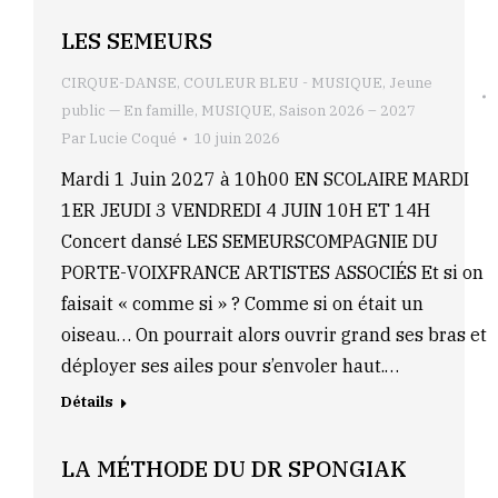
LES SEMEURS
CIRQUE-DANSE
,
COULEUR BLEU - MUSIQUE
,
Jeune
public — En famille
,
MUSIQUE
,
Saison 2026 – 2027
Par
Lucie Coqué
10 juin 2026
Mardi 1 Juin 2027 à 10h00 EN SCOLAIRE MARDI
1ER JEUDI 3 VENDREDI 4 JUIN 10H ET 14H
Concert dansé LES SEMEURSCOMPAGNIE DU
PORTE-VOIXFRANCE ARTISTES ASSOCIÉS Et si on
faisait « comme si » ? Comme si on était un
oiseau… On pourrait alors ouvrir grand ses bras et
déployer ses ailes pour s’envoler haut.…
Détails
LA MÉTHODE DU DR SPONGIAK