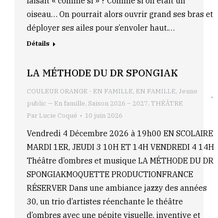
faisait « comme si » ? Comme si on était un
oiseau… On pourrait alors ouvrir grand ses bras et
déployer ses ailes pour s’envoler haut.…
Détails
LA MÉTHODE DU DR SPONGIAK
COULEUR ORANGE - EN FAMILLE
,
EN FAMILLE
,
Jeune
public — En famille
,
Saison 2026 – 2027
,
THÉÂTRE
Par
Lucie Coqué
10 juin 2026
Vendredi 4 Décembre 2026 à 19h00 EN SCOLAIRE
MARDI 1ER, JEUDI 3 10H ET 14H VENDREDI 4 14H
Théâtre d’ombres et musique LA MÉTHODE DU DR
SPONGIAKMOQUETTE PRODUCTIONFRANCE
RÉSERVER Dans une ambiance jazzy des années
30, un trio d’artistes réenchante le théâtre
d’ombres avec une pépite visuelle, inventive et