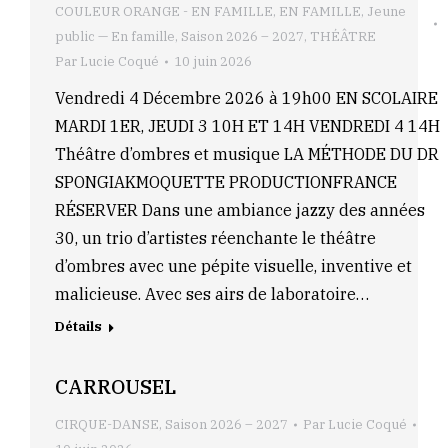
COULEUR ORANGE - EN FAMILLE
,
EN FAMILLE
,
Jeune
public — En famille
,
Saison 2026 – 2027
,
THÉÂTRE
Par
Lucie Coqué
10 juin 2026
Vendredi 4 Décembre 2026 à 19h00 EN SCOLAIRE
MARDI 1ER, JEUDI 3 10H ET 14H VENDREDI 4 14H
Théâtre d’ombres et musique LA MÉTHODE DU DR
SPONGIAKMOQUETTE PRODUCTIONFRANCE
RÉSERVER Dans une ambiance jazzy des années
30, un trio d’artistes réenchante le théâtre
d’ombres avec une pépite visuelle, inventive et
malicieuse. Avec ses airs de laboratoire…
Détails
CARROUSEL
CIRQUE-DANSE
,
Saison 2026 – 2027
Par
Lucie Coqué