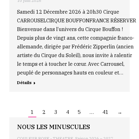
10 juin 2026
Samedi 12 Décembre 2026 à 20h30 Cirque
CARROUSELCIRQUE BOUFFONFRANCE RÉSERVER
Bienvenue dans l’univers du Cirque Bouffon !
Depuis plus de vingt ans, cette compagnie franco-
allemande, dirigée par Frédéric Zipperlin (ancien
artiste du Cirque du Soleil), nous invite à ralentir
le temps et à toucher le cœur. Avec Carrousel,
peuplé de personnages hauts en couleur et…
Détails
1
2
3
4
5
…
41
→
NOUS LES MINUSCULES
COULEUR ROSE - THEATRE
,
Saison 2026 – 2027
,