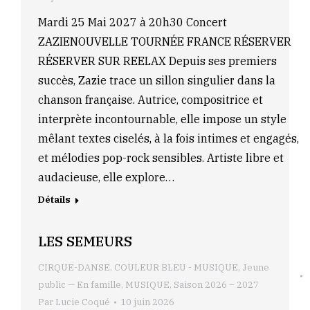
Mardi 25 Mai 2027 à 20h30 Concert
ZAZIENOUVELLE TOURNÉE FRANCE RÉSERVER
RÉSERVER SUR REELAX Depuis ses premiers
succès, Zazie trace un sillon singulier dans la
chanson française. Autrice, compositrice et
interprète incontournable, elle impose un style
mêlant textes ciselés, à la fois intimes et engagés,
et mélodies pop-rock sensibles. Artiste libre et
audacieuse, elle explore…
Détails
LES SEMEURS
CIRQUE-DANSE
,
COULEUR BLEU - MUSIQUE
,
Jeune
public — En famille
,
MUSIQUE
,
Saison 2026 – 2027
Par
Lucie Coqué
10 juin 2026