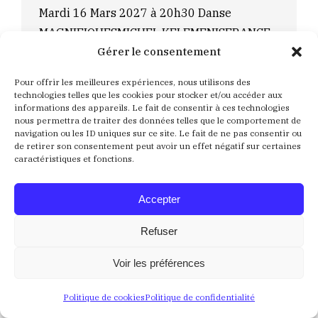
Mardi 16 Mars 2027 à 20h30 Danse
MAGNIFIQUESMICHEL KELEMENISFRANCE
Gérer le consentement
RÉSERVER Avec Magnifiques, le chorégraphe
Michel Kelemenis signe une oeuvre de lumière et
Pour offrir les meilleures expériences, nous utilisons des
de fête, un hymne vibrant à la vie et à la danse.
technologies telles que les cookies pour stocker et/ou accéder aux
informations des appareils. Le fait de consentir à ces technologies
D’une grande élégance, les neuf interprètes se
nous permettra de traiter des données telles que le comportement de
déploient d’abord dans la grâce des mouvements
navigation ou les ID uniques sur ce site. Le fait de ne pas consentir ou
de retirer son consentement peut avoir un effet négatif sur certaines
classiques, au son du Magnificat de Jean-
caractéristiques et fonctions.
Sébastien…
Détails
Accepter
Refuser
PAUL DE SAINT SERNIN
Voir les préférences
COULEUR ROSE - THEATRE
,
HUMOUR
,
Saison 2026 –
2027
Politique de cookies
Politique de confidentialité
Par
Lucie Coqué
10 juin 2026