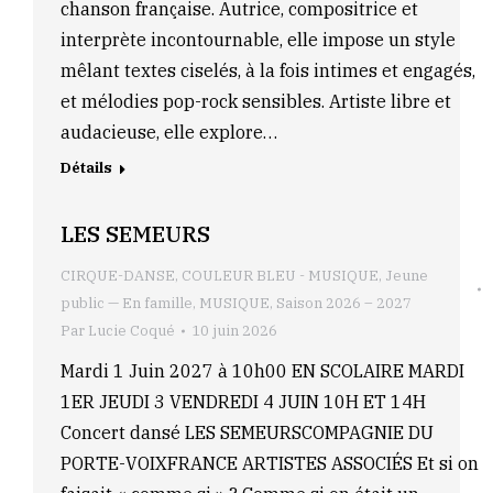
chanson française. Autrice, compositrice et
interprète incontournable, elle impose un style
mêlant textes ciselés, à la fois intimes et engagés,
et mélodies pop-rock sensibles. Artiste libre et
audacieuse, elle explore…
Détails
LES SEMEURS
CIRQUE-DANSE
,
COULEUR BLEU - MUSIQUE
,
Jeune
public — En famille
,
MUSIQUE
,
Saison 2026 – 2027
Par
Lucie Coqué
10 juin 2026
Mardi 1 Juin 2027 à 10h00 EN SCOLAIRE MARDI
1ER JEUDI 3 VENDREDI 4 JUIN 10H ET 14H
Concert dansé LES SEMEURSCOMPAGNIE DU
PORTE-VOIXFRANCE ARTISTES ASSOCIÉS Et si on