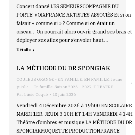
Concert dansé LES SEMEURSCOMPAGNIE DU
PORTE-VOIXFRANCE ARTISTES ASSOCIÉS Et si on
faisait « comme si » ? Comme si on était un
oiseau… On pourrait alors ouvrir grand ses bras et
déployer ses ailes pour s’envoler haut.…
Détails
LA MÉTHODE DU DR SPONGIAK
COULEUR ORANGE - EN FAMILLE
,
EN FAMILLE
,
Jeune
public — En famille
,
Saison 2026 – 2027
,
THÉÂTRE
Par
Lucie Coqué
10 juin 2026
Vendredi 4 Décembre 2026 à 19h00 EN SCOLAIRE
MARDI 1ER, JEUDI 3 10H ET 14H VENDREDI 4 14H
Théâtre d’ombres et musique LA MÉTHODE DU DR
SPONGIAKMOQUETTE PRODUCTIONFRANCE