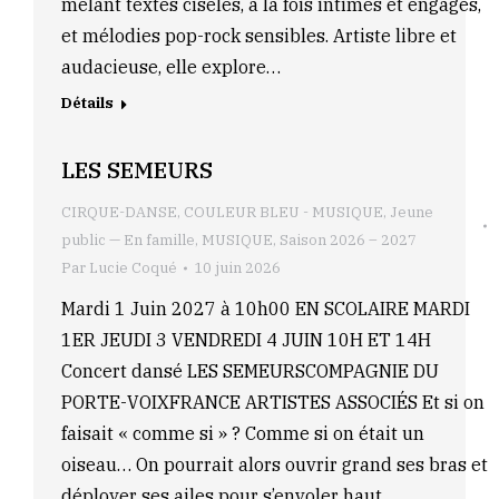
mêlant textes ciselés, à la fois intimes et engagés,
et mélodies pop-rock sensibles. Artiste libre et
audacieuse, elle explore…
Détails
LES SEMEURS
CIRQUE-DANSE
,
COULEUR BLEU - MUSIQUE
,
Jeune
public — En famille
,
MUSIQUE
,
Saison 2026 – 2027
Par
Lucie Coqué
10 juin 2026
Mardi 1 Juin 2027 à 10h00 EN SCOLAIRE MARDI
1ER JEUDI 3 VENDREDI 4 JUIN 10H ET 14H
Concert dansé LES SEMEURSCOMPAGNIE DU
PORTE-VOIXFRANCE ARTISTES ASSOCIÉS Et si on
faisait « comme si » ? Comme si on était un
oiseau… On pourrait alors ouvrir grand ses bras et
déployer ses ailes pour s’envoler haut.…