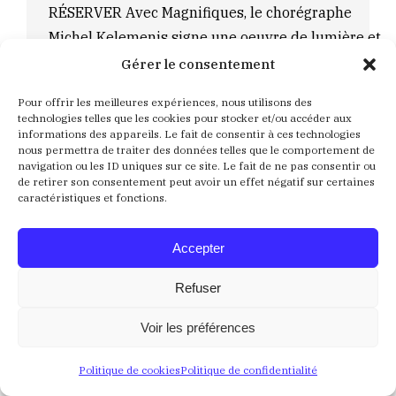
RÉSERVER Avec Magnifiques, le chorégraphe
Michel Kelemenis signe une oeuvre de lumière et
de fête, un hymne vibrant à la vie et à la danse.
Gérer le consentement
D’une grande élégance, les neuf interprètes se
Pour offrir les meilleures expériences, nous utilisons des
déploient d’abord dans la grâce des mouvements
technologies telles que les cookies pour stocker et/ou accéder aux
informations des appareils. Le fait de consentir à ces technologies
classiques, au son du Magnificat de Jean-
nous permettra de traiter des données telles que le comportement de
Sébastien…
navigation ou les ID uniques sur ce site. Le fait de ne pas consentir ou
de retirer son consentement peut avoir un effet négatif sur certaines
Détails
caractéristiques et fonctions.
PAUL DE SAINT SERNIN
Accepter
COULEUR ROSE - THEATRE
,
HUMOUR
,
Saison 2026 –
Refuser
2027
Par
Lucie Coqué
10 juin 2026
Voir les préférences
Samedi 24 Avril 2027 à 20h30 Humour PAUL DE
Politique de cookies
Politique de confidentialité
SAINT SERNINPAUL DE SAINT SERNINFRANCE