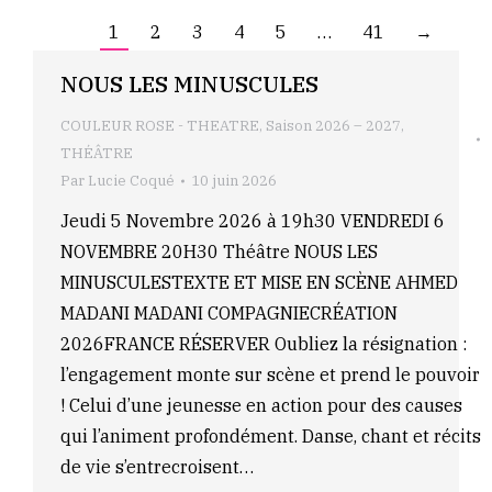
1
2
3
4
5
…
41
→
NOUS LES MINUSCULES
COULEUR ROSE - THEATRE
,
Saison 2026 – 2027
,
THÉÂTRE
Par
Lucie Coqué
10 juin 2026
Jeudi 5 Novembre 2026 à 19h30 VENDREDI 6
NOVEMBRE 20H30 Théâtre NOUS LES
MINUSCULESTEXTE ET MISE EN SCÈNE AHMED
MADANI MADANI COMPAGNIECRÉATION
2026FRANCE RÉSERVER Oubliez la résignation :
l’engagement monte sur scène et prend le pouvoir
! Celui d’une jeunesse en action pour des causes
qui l’animent profondément. Danse, chant et récits
de vie s’entrecroisent…