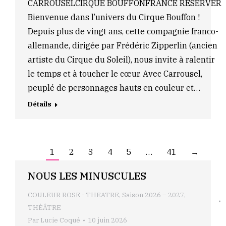
CARROUSELCIRQUE BOUFFONFRANCE RÉSERVER
Bienvenue dans l’univers du Cirque Bouffon !
Depuis plus de vingt ans, cette compagnie franco-
allemande, dirigée par Frédéric Zipperlin (ancien
artiste du Cirque du Soleil), nous invite à ralentir
le temps et à toucher le cœur. Avec Carrousel,
peuplé de personnages hauts en couleur et…
Détails
1
2
3
4
5
…
41
→
NOUS LES MINUSCULES
COULEUR ROSE - THEATRE
,
Saison 2026 – 2027
,
THÉÂTRE
Par
Lucie Coqué
10 juin 2026