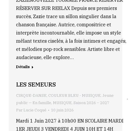
ZAZIENOUVELLE TOURNÉE FRANCE RÉSERVER
RÉSERVER SUR REELAX Depuis ses premiers
succès, Zazie trace un sillon singulier dans la
chanson française. Autrice, compositrice et
interprète incontournable, elle impose un style
mêlant textes ciselés, à la fois intimes et engagés,
et mélodies pop-rock sensibles. Artiste libre et
audacieuse, elle explore…
Détails
LES SEMEURS
CIRQUE-DANSE
,
COULEUR BLEU - MUSIQUE
,
Jeune
public — En famille
,
MUSIQUE
,
Saison 2026 – 2027
Par
Lucie Coqué
10 juin 2026
Mardi 1 Juin 2027 à 10h00 EN SCOLAIRE MARDI
1ER JEUDI 3 VENDREDI 4 JUIN 10H ET 14H