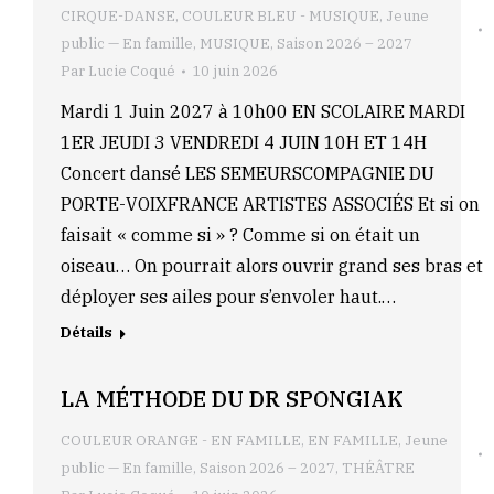
CIRQUE-DANSE
,
COULEUR BLEU - MUSIQUE
,
Jeune
public — En famille
,
MUSIQUE
,
Saison 2026 – 2027
Par
Lucie Coqué
10 juin 2026
Mardi 1 Juin 2027 à 10h00 EN SCOLAIRE MARDI
1ER JEUDI 3 VENDREDI 4 JUIN 10H ET 14H
Concert dansé LES SEMEURSCOMPAGNIE DU
PORTE-VOIXFRANCE ARTISTES ASSOCIÉS Et si on
faisait « comme si » ? Comme si on était un
oiseau… On pourrait alors ouvrir grand ses bras et
déployer ses ailes pour s’envoler haut.…
Détails
LA MÉTHODE DU DR SPONGIAK
COULEUR ORANGE - EN FAMILLE
,
EN FAMILLE
,
Jeune
public — En famille
,
Saison 2026 – 2027
,
THÉÂTRE