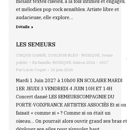
mêlant textes ciselés, à la fois intimes et engagés,
et mélodies pop-rock sensibles. Artiste libre et
audacieuse, elle explore…
Détails
LES SEMEURS
CIRQUE-DANSE
,
COULEUR BLEU - MUSIQUE
,
Jeune
public — En famille
,
MUSIQUE
,
Saison 2026 – 2027
Par
Lucie Coqué
10 juin 2026
Mardi 1 Juin 2027 à 10h00 EN SCOLAIRE MARDI
1ER JEUDI 3 VENDREDI 4 JUIN 10H ET 14H
Concert dansé LES SEMEURSCOMPAGNIE DU
PORTE-VOIXFRANCE ARTISTES ASSOCIÉS Et si on
faisait « comme si » ? Comme si on était un
oiseau… On pourrait alors ouvrir grand ses bras et
déployer ses ailes pour s’envoler haut.…