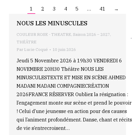
1
2
3
4
5
…
41
→
NOUS LES MINUSCULES
COULEUR ROSE - THEATRE
,
Saison 2026 – 2027
,
THÉÂTRE
Par
Lucie Coqué
10 juin 2026
Jeudi 5 Novembre 2026 à 19h30 VENDREDI 6
NOVEMBRE 20H30 Théâtre NOUS LES
MINUSCULESTEXTE ET MISE EN SCÈNE AHMED
MADANI MADANI COMPAGNIECRÉATION
2026FRANCE RÉSERVER Oubliez la résignation :
l’engagement monte sur scène et prend le pouvoir
! Celui d’une jeunesse en action pour des causes
qui l’animent profondément. Danse, chant et récits
de vie s’entrecroisent…