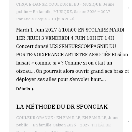
CIRQUE-DANSE
,
COULEUR BLEU - MUSIQUE
,
Jeune
public — En famille
,
MUSIQUE
,
Saison 2026 – 2027
Par
Lucie Coqué
10 juin 2026
Mardi 1 Juin 2027 à 10h00 EN SCOLAIRE MARDI
1ER JEUDI 3 VENDREDI 4 JUIN 10H ET 14H
Concert dansé LES SEMEURSCOMPAGNIE DU
PORTE-VOIXFRANCE ARTISTES ASSOCIÉS Et si on
faisait « comme si » ? Comme si on était un
oiseau… On pourrait alors ouvrir grand ses bras et
déployer ses ailes pour s’envoler haut.…
Détails
LA MÉTHODE DU DR SPONGIAK
COULEUR ORANGE - EN FAMILLE
,
EN FAMILLE
,
Jeune
public — En famille
,
Saison 2026 – 2027
,
THÉÂTRE