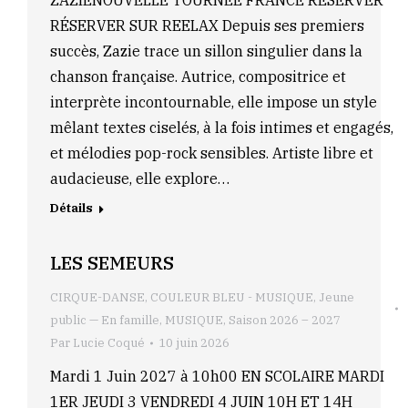
ZAZIENOUVELLE TOURNÉE FRANCE RÉSERVER
RÉSERVER SUR REELAX Depuis ses premiers
succès, Zazie trace un sillon singulier dans la
chanson française. Autrice, compositrice et
interprète incontournable, elle impose un style
mêlant textes ciselés, à la fois intimes et engagés,
et mélodies pop-rock sensibles. Artiste libre et
audacieuse, elle explore…
Détails
LES SEMEURS
CIRQUE-DANSE
,
COULEUR BLEU - MUSIQUE
,
Jeune
public — En famille
,
MUSIQUE
,
Saison 2026 – 2027
Par
Lucie Coqué
10 juin 2026
Mardi 1 Juin 2027 à 10h00 EN SCOLAIRE MARDI
1ER JEUDI 3 VENDREDI 4 JUIN 10H ET 14H