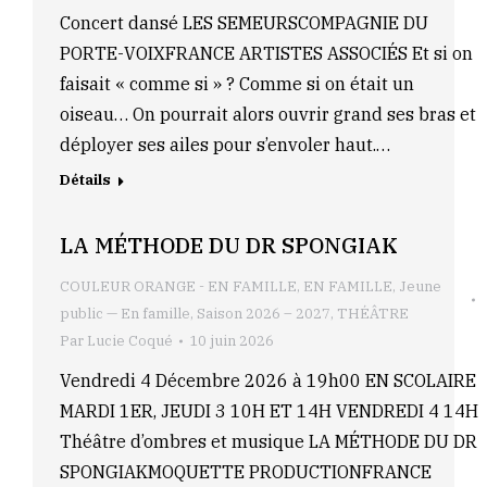
Concert dansé LES SEMEURSCOMPAGNIE DU
PORTE-VOIXFRANCE ARTISTES ASSOCIÉS Et si on
faisait « comme si » ? Comme si on était un
oiseau… On pourrait alors ouvrir grand ses bras et
déployer ses ailes pour s’envoler haut.…
Détails
LA MÉTHODE DU DR SPONGIAK
COULEUR ORANGE - EN FAMILLE
,
EN FAMILLE
,
Jeune
public — En famille
,
Saison 2026 – 2027
,
THÉÂTRE
Par
Lucie Coqué
10 juin 2026
Vendredi 4 Décembre 2026 à 19h00 EN SCOLAIRE
MARDI 1ER, JEUDI 3 10H ET 14H VENDREDI 4 14H
Théâtre d’ombres et musique LA MÉTHODE DU DR
SPONGIAKMOQUETTE PRODUCTIONFRANCE