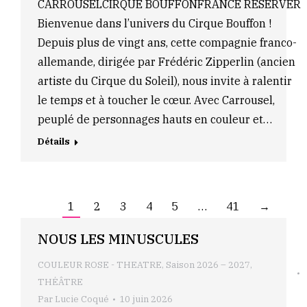
CARROUSELCIRQUE BOUFFONFRANCE RÉSERVER
Bienvenue dans l’univers du Cirque Bouffon !
Depuis plus de vingt ans, cette compagnie franco-
allemande, dirigée par Frédéric Zipperlin (ancien
artiste du Cirque du Soleil), nous invite à ralentir
le temps et à toucher le cœur. Avec Carrousel,
peuplé de personnages hauts en couleur et…
Détails
1
2
3
4
5
…
41
→
NOUS LES MINUSCULES
COULEUR ROSE - THEATRE
,
Saison 2026 – 2027
,
THÉÂTRE
Par
Lucie Coqué
10 juin 2026