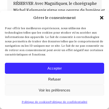
RÉSERVER Avec Magnifiques, le chorégraphe
Michel Kelemenis signe une oeuvre de lumière et
de fête, un hymne vibrant à la vie et à la danse.
Gérer le consentement
D’une grande élégance, les neuf interprètes se
Pour offrir les meilleures expériences, nous utilisons des
déploient d’abord dans la grâce des mouvements
technologies telles que les cookies pour stocker et/ou accéder aux
informations des appareils. Le fait de consentir à ces technologies
classiques, au son du Magnificat de Jean-
nous permettra de traiter des données telles que le comportement de
Sébastien…
navigation ou les ID uniques sur ce site. Le fait de ne pas consentir ou
de retirer son consentement peut avoir un effet négatif sur certaines
Détails
caractéristiques et fonctions.
PAUL DE SAINT SERNIN
Accepter
COULEUR ROSE - THEATRE
,
HUMOUR
,
Saison 2026 –
Refuser
2027
Par
Lucie Coqué
10 juin 2026
Voir les préférences
Samedi 24 Avril 2027 à 20h30 Humour PAUL DE
Politique de cookies
Politique de confidentialité
SAINT SERNINPAUL DE SAINT SERNINFRANCE