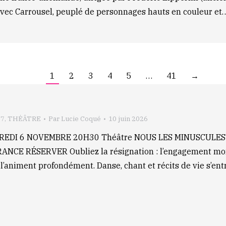
 Avec Carrousel, peuplé de personnages hauts en couleur et
1
2
3
4
5
…
41
→
27
,
THÉÂTRE
Par
Lucie Coqué
10 juin 2026
DREDI 6 NOVEMBRE 20H30 Théâtre NOUS LES MINUSCULE
RÉSERVER Oubliez la résignation : l’engagement monte s
l’animent profondément. Danse, chant et récits de vie s’en