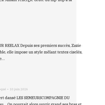
REELAX Depuis ses premiers succès, Zazie
ble, elle impose un style mêlant textes ciselés,
re…
oqué
10 juin 2026
ncert dansé LES SEMEURSCOMPAGNIE DU
… On pourrait alors ouvrir grand ses bras et