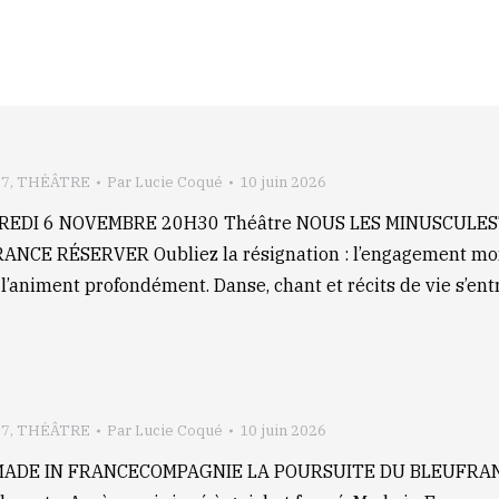
27
,
THÉÂTRE
Par
Lucie Coqué
10 juin 2026
DREDI 6 NOVEMBRE 20H30 Théâtre NOUS LES MINUSCULE
RÉSERVER Oubliez la résignation : l’engagement monte s
l’animent profondément. Danse, chant et récits de vie s’en
27
,
THÉÂTRE
Par
Lucie Coqué
10 juin 2026
e MADE IN FRANCECOMPAGNIE LA POURSUITE DU BLEUFRAN