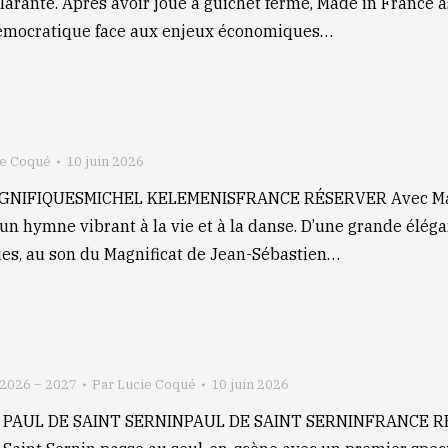
hilarante. Après avoir joué à guichet fermé, Made in France 
 démocratique face aux enjeux économiques…
ie Coqué
10 juin 2026
AGNIFIQUESMICHEL KELEMENISFRANCE RÉSERVER Avec Magni
un hymne vibrant à la vie et à la danse. D’une grande éléga
es, au son du Magnificat de Jean-Sébastien…
 2026 – 2027
Par
Lucie Coqué
10 juin 2026
r PAUL DE SAINT SERNINPAUL DE SAINT SERNINFRANCE RÉS