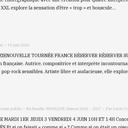
XXL explore la sensation d’être « trop » et bouscule…
ué
10 juin 2026
ZAZIENOUVELLE TOURNÉE FRANCE RÉSERVER RÉSERVER SUR 
n française. Autrice, compositrice et interprète incontourna
s pop-rock sensibles. Artiste libre et audacieuse, elle explo
Jeune public — En famille
,
MUSIQUE
,
Saison 2026 – 2027
Par
Lucie C
IRE MARDI 1ER JEUDI 3 VENDREDI 4 JUIN 10H ET 14H Co
 si on faisait « comme si » ? Comme si on était un oiseau