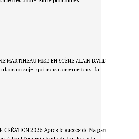
acle très affûté. Entre punchlines
INE MARTINEAU MISE EN SCÈNE ALAIN BATIS
ns un sujet qui nous concerne tous : la
RÉATION 2026 Après le succès de Ma part
. Alliant l’énergie brute du hip-hop à la