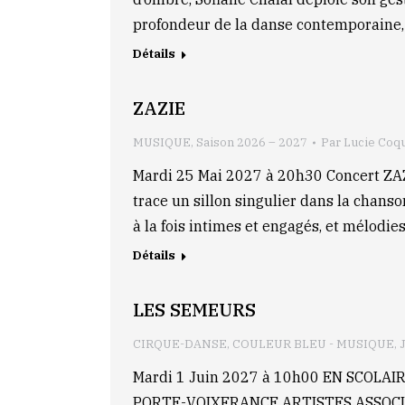
profondeur de la danse contemporaine, 
Détails
ZAZIE
MUSIQUE
,
Saison 2026 – 2027
Par
Lucie Coq
Mardi 25 Mai 2027 à 20h30 Concert 
trace un sillon singulier dans la chanso
à la fois intimes et engagés, et mélodie
Détails
LES SEMEURS
CIRQUE-DANSE
,
COULEUR BLEU - MUSIQUE
,
Mardi 1 Juin 2027 à 10h00 EN SCOLA
PORTE-VOIXFRANCE ARTISTES ASSOCIÉS Et