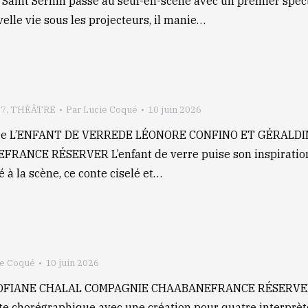
e Saint Sernin passe au seul-en-scène avec un premier spect
elle vie sous les projecteurs, il manie…
27
,
THÉÂTRE
Par
Lucie Coqué
10 juin 2026
éâtre L’ENFANT DE VERREDE LÉONORE CONFINO ET GÉRALD
CE RÉSERVER L’enfant de verre puise son inspiration da
é à la scène, ce conte ciselé et…
ie Coqué
10 juin 2026
LSOFIANE CHALAL COMPAGNIE CHAABANEFRANCE RÉSERVER C
te chorégraphique avec une création pour quatre interprètes