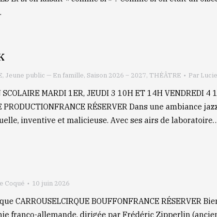
…
K
E
,
Jeune public — En famille
,
Saison 2026 – 2027
,
THÉÂTRE
Par
Luci
 SCOLAIRE MARDI 1ER, JEUDI 3 10H ET 14H VENDREDI 4 1
DUCTIONFRANCE RÉSERVER Dans une ambiance jazzy des 
uelle, inventive et malicieuse. Avec ses airs de laboratoire
ie Coqué
10 juin 2026
rque CARROUSELCIRQUE BOUFFONFRANCE RÉSERVER Bienvenu
e franco-allemande, dirigée par Frédéric Zipperlin (ancien 