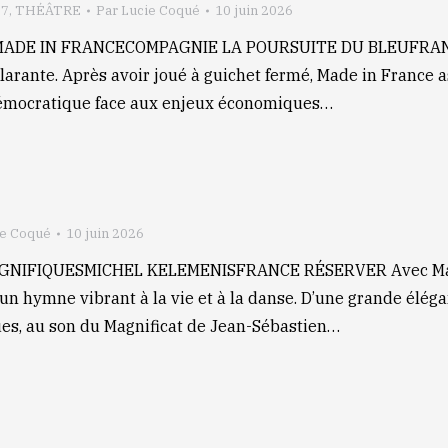
27
,
THÉÂTRE
Par
Lucie Coqué
10 juin 2026
e MADE IN FRANCECOMPAGNIE LA POURSUITE DU BLEUFRAN
hilarante. Après avoir joué à guichet fermé, Made in France 
 démocratique face aux enjeux économiques…
ie Coqué
10 juin 2026
AGNIFIQUESMICHEL KELEMENISFRANCE RÉSERVER Avec Magni
un hymne vibrant à la vie et à la danse. D’une grande éléga
es, au son du Magnificat de Jean-Sébastien…