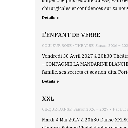
sniper » le plus redouté du PAF, Paul d
chirurgicales et confidences sur sa nouv
Détails
L’ENFANT DE VERRE
COULEUR ROSE - THEATRE
,
Saison 2026 – 20
Vendredi 30 Avril 2027 à 20h30 Th
– COMPAGNIE LA MANDARINE BLANCHEFRAN
famille, ses secrets et ses non-dits. Port
Détails
XXL
CIRQUE-DANSE
,
Saison 2026 – 2027
Par
Luc
Mardi 4 Mai 2027 à 20h30 Danse XX
d’ombre, Sofiane Chalal déploie son ges