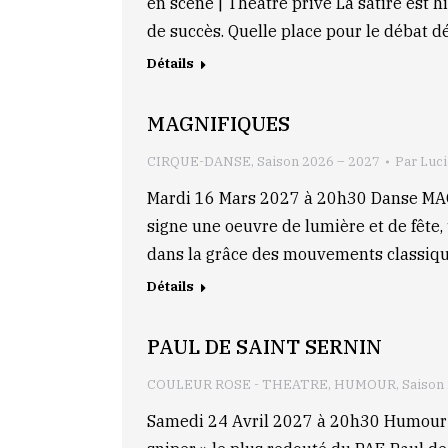
en scène | Théâtre privé La satire est 
de succès. Quelle place pour le débat
Détails
MAGNIFIQUES
CIRQUE-DANSE
,
Saison 2026 – 2027
Par
Luc
Mardi 16 Mars 2027 à 20h30 Danse M
signe une oeuvre de lumière et de fête, 
dans la grâce des mouvements classiqu
Détails
PAUL DE SAINT SERNIN
COULEUR ROSE - THEATRE
,
HUMOUR
,
Saison
Samedi 24 Avril 2027 à 20h30 Humou