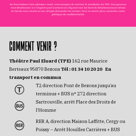
En fournissant votre adresse e-mail, vous acceptez de recevoir la newsletter du TPE. Vous pourrez
vous désabonner à n'importe quel moment en cliquant sur les liens de désabonnement situés
en bas de nos e-mails ou sur simple demande via
contact
. Pour en savoir plus, consultez notre
politique de confidentialité
.
COMMENT VENIR ?
Théâtre Paul Eluard (TPE)
162 rue Maurice
Berteaux 95870 Bezons
Tél :
01 34 10 20 20
En
transport en commun
T2 direction Pont de Bezons jusqu’au
terminus + BUS n° 272 direction
Sartrouville, arrêt Place des Droits de
l’Homme
RER A, direction Maison Laffitte, Cergy ou
Poissy – Arrêt Houilles Carrières + BUS